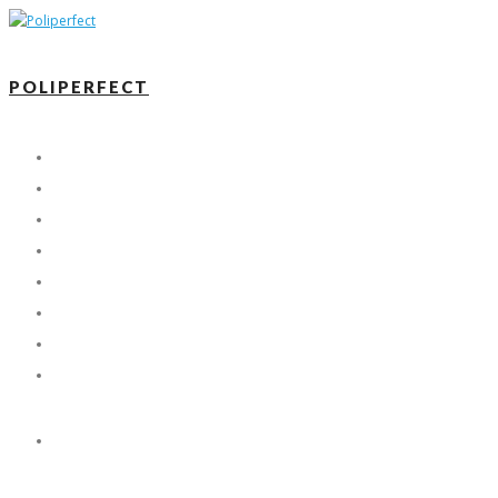
POLIPERFECT
ACCUEIL
ESTHÉTIQUE
NANO CÉRAMIQUE
PARE-PIERRE
X-KOTE
FAQ
BLOGUE
CONTACTEZ -NOUS
EN