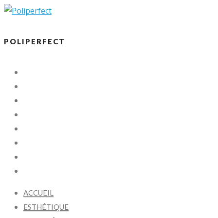
POLIPERFECT
ACCUEIL
ESTHÉTIQUE
NANO CÉRAMIQUE
PARE-PIERRE
X-KOTE
FAQ
BLOGUE
CONTACTEZ -NOUS
ACCUEIL
ESTHÉTIQUE