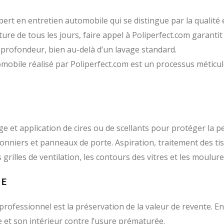
ert en entretien automobile qui se distingue par la qualité e
oiture de tous les jours, faire appel à Poliperfect.com garanti
 profondeur, bien au-delà d’un lavage standard.
mobile réalisé par Poliperfect.com est un processus méticul
e et application de cires ou de scellants pour protéger la pe
fonniers et panneaux de porte. Aspiration, traitement des ti
es grilles de ventilation, les contours des vitres et les moul
LE
rofessionnel est la préservation de la valeur de revente. E
e et son intérieur contre l’usure prématurée.