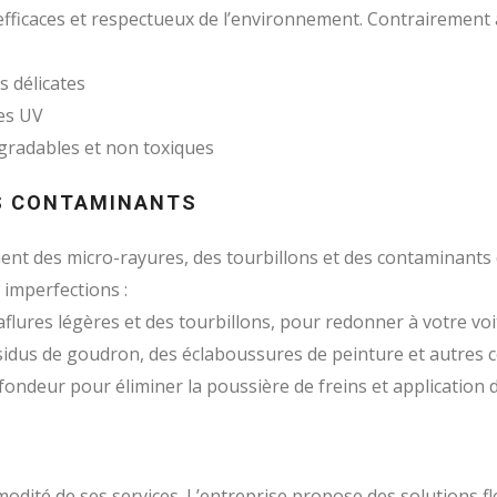
 efficaces et respectueux de l’environnement. Contrairement 
 délicates
les UV
égradables et non toxiques
ES CONTAMINANTS
ment des micro-rayures, des tourbillons et des contaminants d
 imperfections :
flures légères et des tourbillons, pour redonner à votre voitur
sidus de goudron, des éclaboussures de peinture et autres 
ondeur pour éliminer la poussière de freins et application 
modité de ses services. L’entreprise propose des solutions f