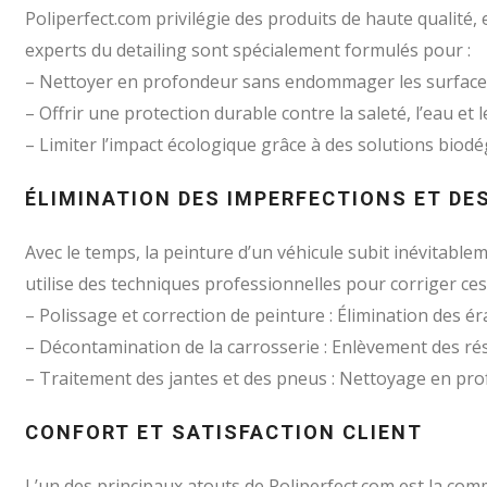
Poliperfect.com privilégie des produits de haute qualité,
experts du detailing sont spécialement formulés pour :
– Nettoyer en profondeur sans endommager les surfaces
– Offrir une protection durable contre la saleté, l’eau et 
– Limiter l’impact écologique grâce à des solutions biod
ÉLIMINATION DES IMPERFECTIONS ET D
Avec le temps, la peinture d’un véhicule subit inévitable
utilise des techniques professionnelles pour corriger ces
– Polissage et correction de peinture : Élimination des éra
– Décontamination de la carrosserie : Enlèvement des ré
– Traitement des jantes et des pneus : Nettoyage en prof
CONFORT ET SATISFACTION CLIENT
L’un des principaux atouts de Poliperfect.com est la com