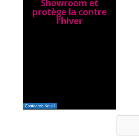
Showroom et
protège la contre
l’hiver
Les 10 premiers qui
réservent leurs
Revétement Céramique
receveront
une protection Nano-
Céramique de Pare-Brise
GRATUITE.
(valeur de 60$+).
Contactez Nous!